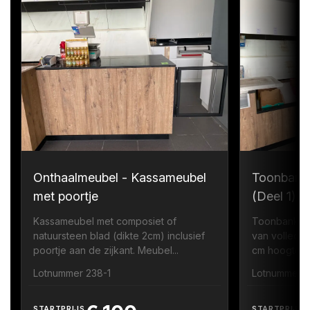
Onthaalmeubel - Kassameubel
Toonbank
met poortje
(Deel 1)
Kassameubel met composiet of
Toonbank me
natuursteen blad (dikte 2cm) inclusief
van volledi
poortje aan de zijkant. Meubel...
cm hoogte zi
Lotnummer 238-1
Lotnummer 
STARTPRIJS
STARTPRIJS