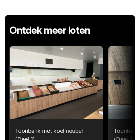
Ontdek meer loten
Toonbank met koelmeubel
Toonbank
(Deel 1)
(Deel 2)