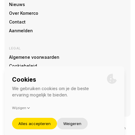
Nieuws
Over Komerco
Contact
Aanmelden
LEGAL
Algemene voorwaarden
Cookiebeleid
Cookie voorkeuren
SOCIAL
©2026 — Komerco
Deze site wordt beschermd door reCAPTCHA en het
privacybeleid
en
servicevoorwaarden
van Google zijn van toepassing.