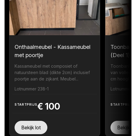
Onthaalmeubel - Kassameubel
Toonbank
met poortje
(Deel 1)
Kassameubel met composiet of
Toonbank me
natuursteen blad (dikte 2cm) inclusief
van volledi
poortje aan de zijkant. Meubel...
cm hoogte zi
Lotnummer 238-1
Lotnummer 
€
100
STARTPRIJS
STARTPRIJS
Bekijk lot
Bekijk lo