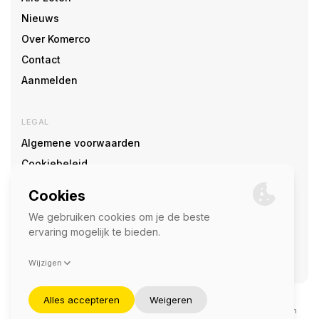
Nieuws
Over Komerco
Contact
Aanmelden
LEGAL
Algemene voorwaarden
Cookiebeleid
Cookie voorkeuren
SOCIAL
©2026 — Komerco
Deze site wordt beschermd door reCAPTCHA en het
privacybeleid
en