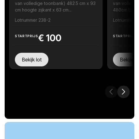
van volledige toonbank) 482.5 cm x 93
van volledig
cm hoogte zijkant x 63 cm...
480cm toonb
Lotnummer 238-2
Lotnummer 
€
100
STARTPRIJS
STARTPRIJS
Bekijk lot
Bekijk lo