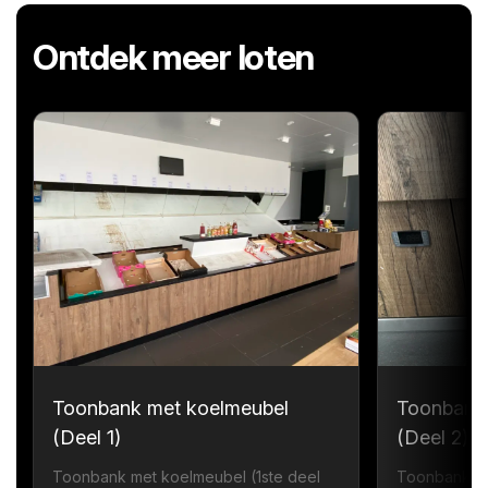
Ontdek meer loten
Toonbank met koelmeubel
Toonbank
(Deel 1)
(Deel 2)
Toonbank met koelmeubel (1ste deel
Toonbank me