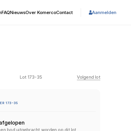
n
FAQ
Nieuws
Over Komerco
Contact
Aanmelden
Lot 173-35
Volgend lot
R 173-35
 afgelopen
een bod uitgebracht worden op dit lot