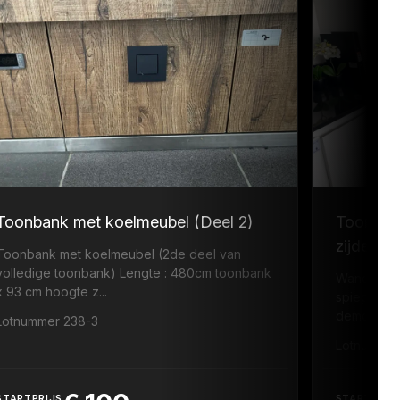
Toonbank met koelmeubel (Deel 2)
Toonban
zijde +s
Toonbank met koelmeubel (2de deel van
volledige toonbank) Lengte : 480cm toonbank
Wandmeubel
x 93 cm hoogte z...
spiegels L
demonter
Lotnummer 238-3
Lotnummer
STARTPRIJS
STARTPRIJ