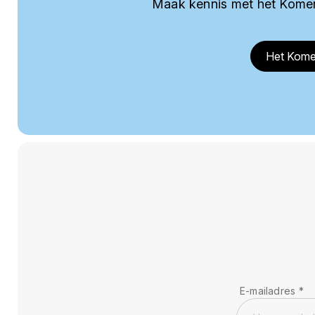
Maak kennis met het Komer
Het Kome
E-mailadres
*