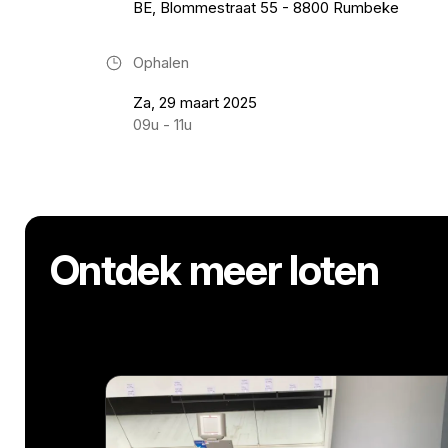
BE, Blommestraat 55 - 8800 Rumbeke
Ophalen
Za, 29 maart 2025
09u - 11u
Ontdek meer loten