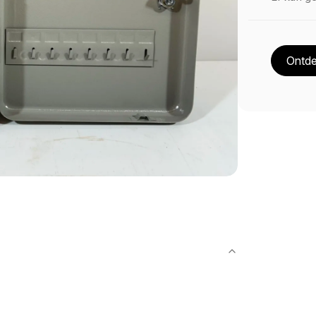
Ontde