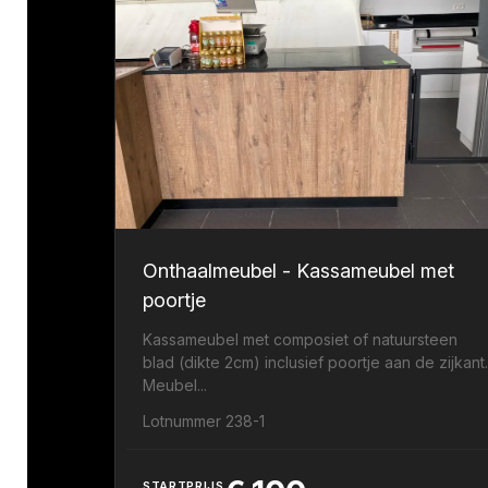
Onthaalmeubel - Kassameubel met
poortje
Kassameubel met composiet of natuursteen
blad (dikte 2cm) inclusief poortje aan de zijkant
Meubel...
Lotnummer 238-1
STARTPRIJS