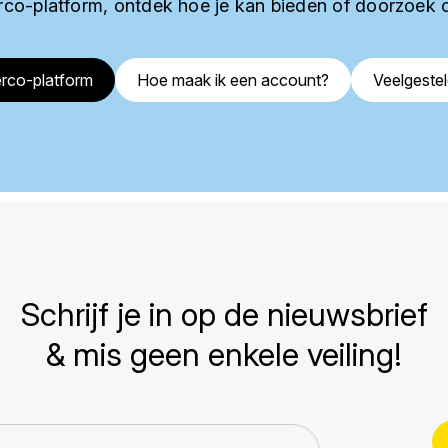
co-platform, ontdek hoe je kan bieden of doorzoek 
rco-platform
Hoe maak ik een account?
Veelgeste
Schrijf je in op de nieuwsbrief
& mis geen enkele veiling!