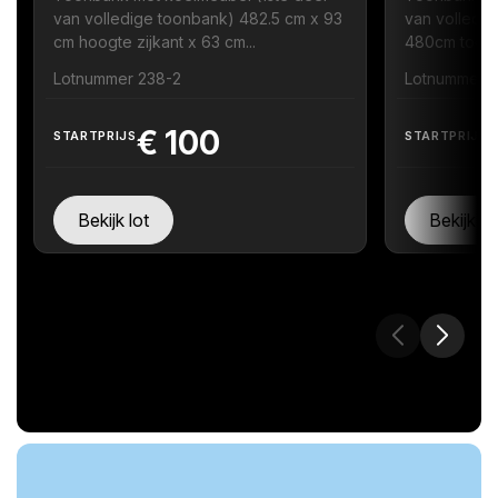
van volledige toonbank) 482.5 cm x 93
van volledig
cm hoogte zijkant x 63 cm...
480cm toonb
Lotnummer 238-2
Lotnummer 
€
100
STARTPRIJS
STARTPRIJS
Bekijk lot
Bekijk lo