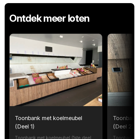
Ontdek meer loten
Toonbank met koelmeubel
Toonbank
(Deel 1)
(Deel 2)
Toonbank met koelmeubel (1ste deel
Toonbank me