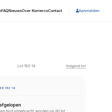
n
FAQ
Nieuws
Over Komerco
Contact
Aanmelden
Lot 192-14
Volgend lot
R 192-14
 afgelopen
een bod uitgebracht worden op dit lot