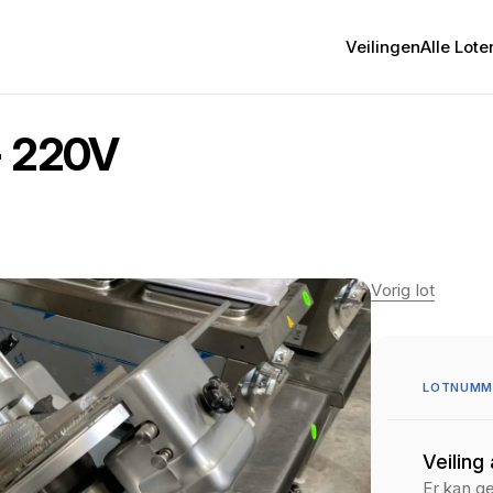
Veilingen
Alle Lote
- 220V
Vorig lot
LOTNUMME
Veiling
Er kan g