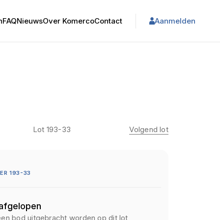
n
FAQ
Nieuws
Over Komerco
Contact
Aanmelden
Lot 193-33
Volgend lot
R 193-33
 afgelopen
een bod uitgebracht worden op dit lot