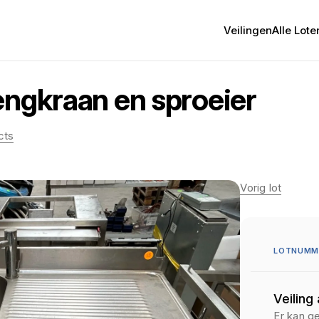
Veilingen
Alle Lote
engkraan en sproeier
cts
Vorig lot
LOTNUMME
Veiling
Er kan g