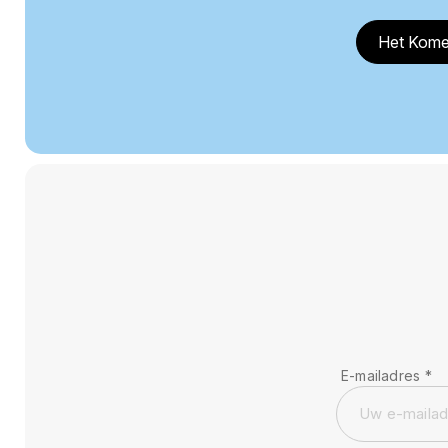
Het Kome
E-mailadres
*