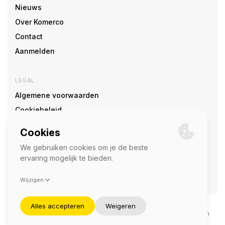
Nieuws
Over Komerco
Contact
Aanmelden
LEGAL
Algemene voorwaarden
Cookiebeleid
Cookie voorkeuren
SOCIAL
©2026 — Komerco
Deze site wordt beschermd door reCAPTCHA en het
privacybeleid
en
servicevoorwaarden
van Google zijn van toepassing.