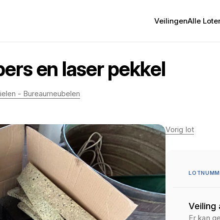
Veilingen
Alle Lote
bers en laser pekkel
ofielen - Bureaumeubelen
Vorig lot
LOTNUMM
Veiling
Er kan g