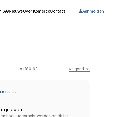
n
FAQ
Nieuws
Over Komerco
Contact
Aanmelden
Lot 180-92
Volgend lot
ER 180-92
 afgelopen
een bod uitgebracht worden op dit lot