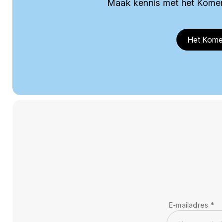
Maak kennis met het Komer
Het Kome
E-mailadres
*