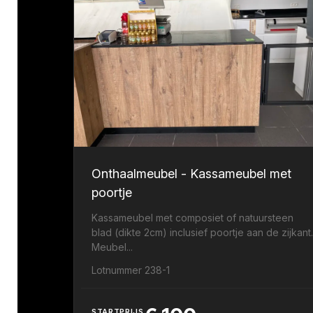
Onthaalmeubel - Kassameubel met
poortje
Kassameubel met composiet of natuursteen
blad (dikte 2cm) inclusief poortje aan de zijkant
Meubel...
Lotnummer 238-1
STARTPRIJS