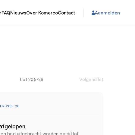
n
FAQ
Nieuws
Over Komerco
Contact
Aanmelden
Lot 205-26
Volgend lot
ER 205-26
 afgelopen
een bod uitgebracht worden op dit lot