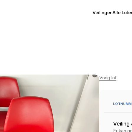
Veilingen
Alle Lote
Vorig lot
LOTNUMM
Veiling
Er kan g