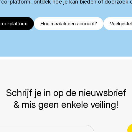
co-platform, ontdek hoe je kan bieden of doorzoek 
rco-platform
Hoe maak ik een account?
Veelgeste
Schrijf je in op de nieuwsbrief
& mis geen enkele veiling!