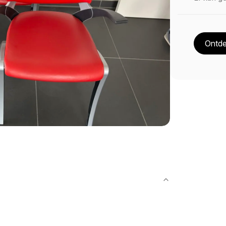
Ontde