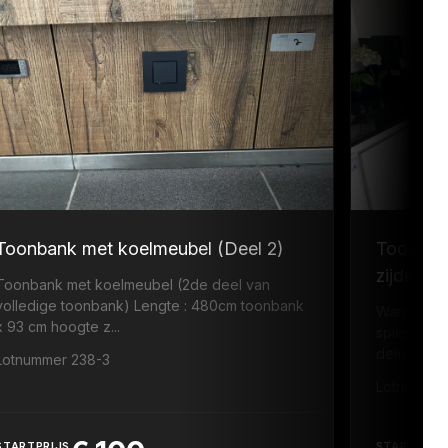
Toonbank met koelmeubel (Deel 2)
Toonban
zijde +s
Toonbank met koelmeubel (2de deel van
volledige toonbank) Lengte : 480cm toonbank
Wandmeubel
x 93 cm hoogte z...
spiegels L
demonter
Lotnummer 238-3
Lotnummer
STARTPRIJS
STARTPRIJ