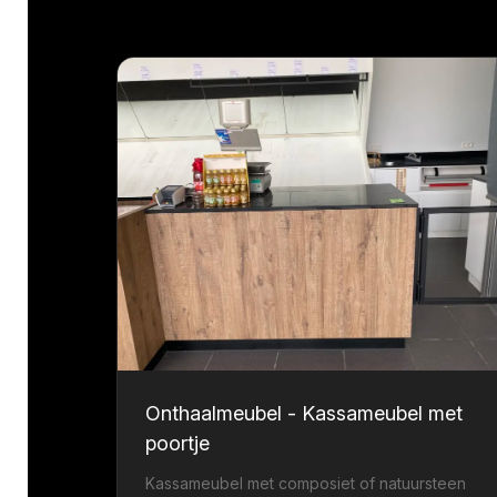
Onthaalmeubel - Kassameubel met
poortje
Kassameubel met composiet of natuursteen