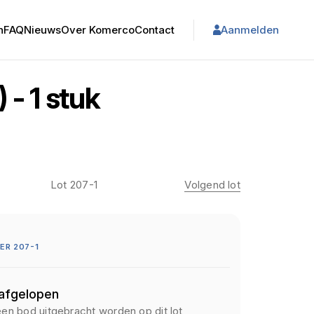
n
FAQ
Nieuws
Over Komerco
Contact
Aanmelden
 - 1 stuk
Lot 207-1
Volgend lot
R 207-1
 afgelopen
een bod uitgebracht worden op dit lot