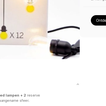
Ontde
led lampen
+ 2
reserve
 aangename sfeer.