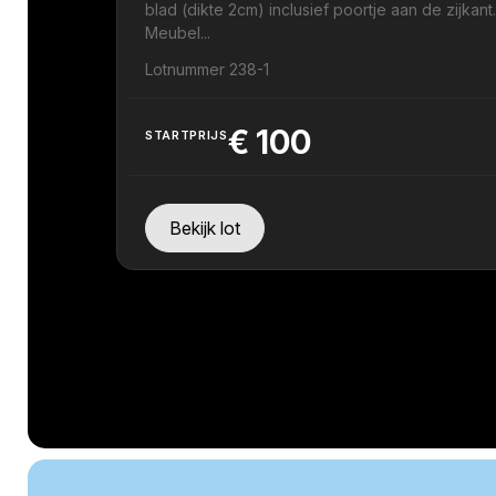
blad (dikte 2cm) inclusief poortje aan de zijkant
Meubel...
Lotnummer 238-1
€
100
STARTPRIJS
Bekijk lot