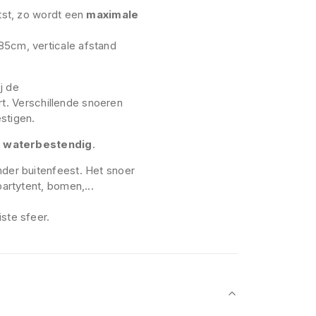
atst, zo wordt een
maximale
85cm, verticale afstand
j de
rt. Verschillende snoeren
stigen.
n
waterbestendig
.
nder buitenfeest. Het snoer
partytent, bomen,...
ste sfeer.