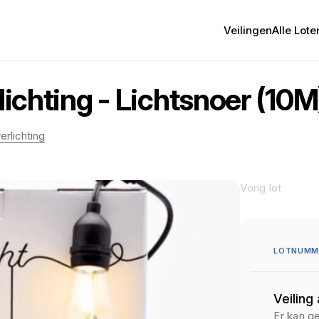
Veilingen
Alle Lote
lichting - Lichtsnoer (10M)
erlichting
Vorig lot
LOTNUMME
Veiling
Er kan g