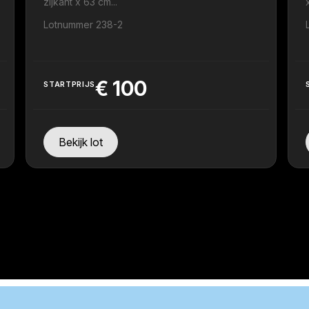
zijkant x 63 cm...
.
Lotnummer 238-2
€
100
STARTPRIJS
Bekijk lot