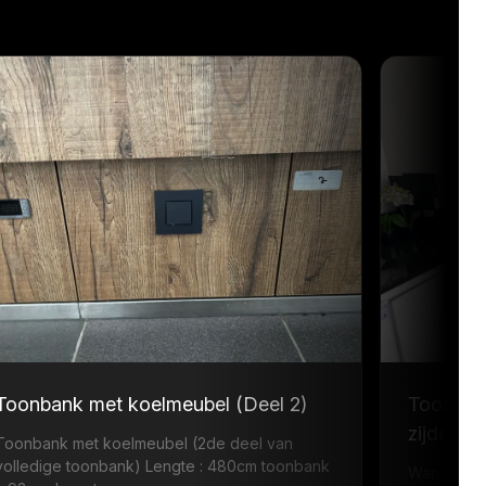
Toonbank met koelmeubel (Deel 2)
Toonban
zijde +s
Toonbank met koelmeubel (2de deel van
volledige toonbank) Lengte : 480cm toonbank
Wandmeubel