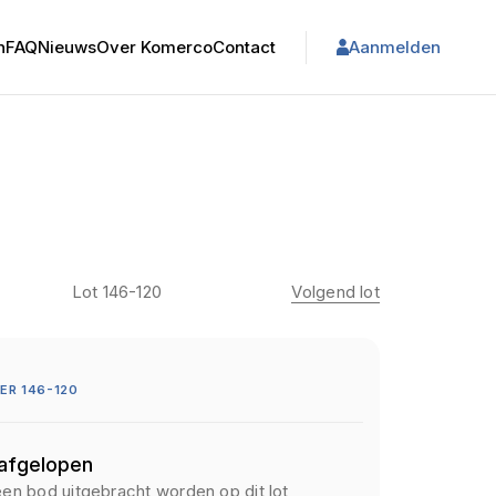
n
FAQ
Nieuws
Over Komerco
Contact
Aanmelden
Lot 146-120
Volgend lot
R 146-120
 afgelopen
een bod uitgebracht worden op dit lot