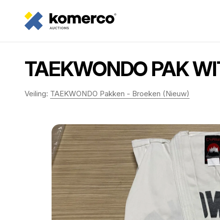
TAEKWONDO PAK WIT 
Veiling:
TAEKWONDO Pakken - Broeken (Nieuw)