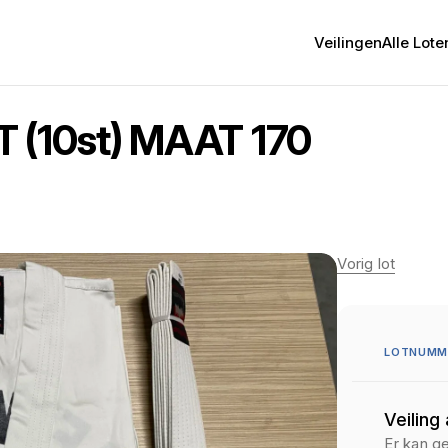
Veilingen
Alle Lote
(10st) MAAT 170
Vorig lot
LOTNUMME
Veiling
Er kan g