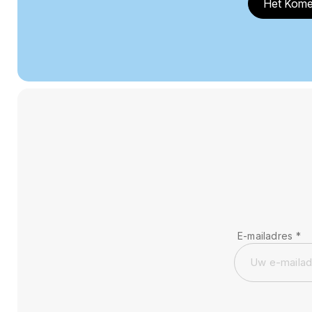
Het Kome
E-mailadres
*