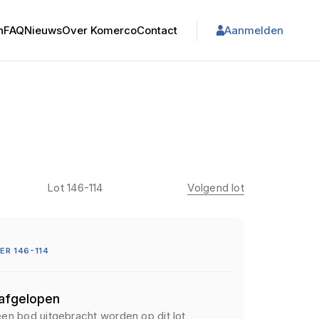
n
FAQ
Nieuws
Over Komerco
Contact
Aanmelden
Lot 146-114
Volgend lot
R 146-114
 afgelopen
een bod uitgebracht worden op dit lot