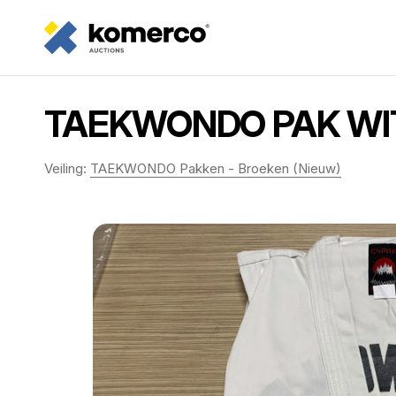
TAEKWONDO PAK WIT 
Veiling:
TAEKWONDO Pakken - Broeken (Nieuw)