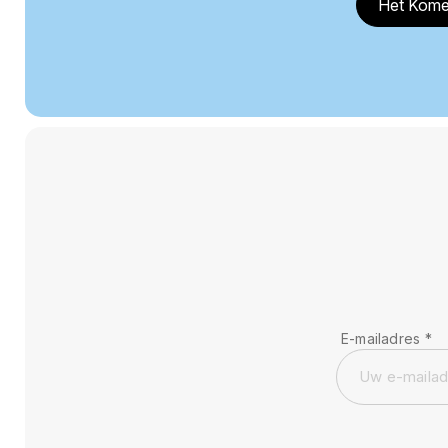
Het Kome
E-mailadres
*