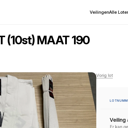
Veilingen
Alle Lote
(10st) MAAT 190
Vorig lot
LOTNUMME
Veiling
Er kan g