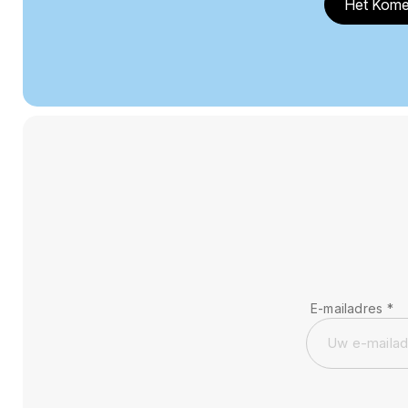
Het Kome
E-mailadres
*