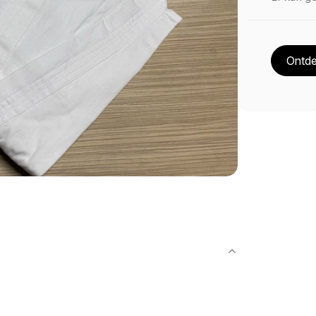
Ontde