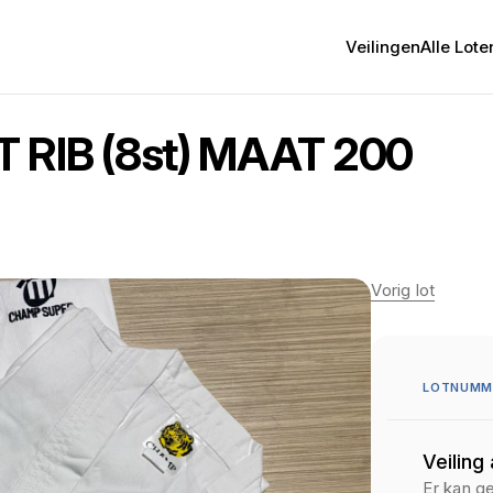
Veilingen
Alle Lote
RIB (8st) MAAT 200
Vorig lot
LOTNUMME
Veiling
Er kan g