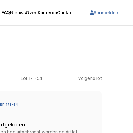
n
FAQ
Nieuws
Over Komerco
Contact
Aanmelden
Lot 171-54
Volgend lot
R 171-54
 afgelopen
een bod uitgebracht worden op dit lot