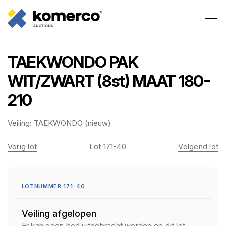
TAEKWONDO PAK
WIT/ZWART (8st) MAAT 180-
210
Veiling:
TAEKWONDO (nieuw)
Vorig lot
Lot 171-40
Volgend lot
LOTNUMMER 171-40
Veiling afgelopen
Er kan geen bod uitgebracht worden op dit lot