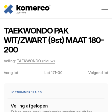
TAEKWONDO PAK
WIT/ZWART (9st) MAAT 180-
200
Veiling:
TAEKWONDO (nieuw)
Vorig lot
Lot 171-30
Volgend lot
LOTNUMMER 171-30
Veiling afgelopen
Er kan geen bod uitgebracht worden op dit lot