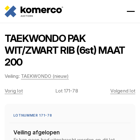
TAEKWONDO PAK
WIT/ZWART RIB (6st) MAAT
200
Veiling:
TAEKWONDO (nieuw)
Vorig lot
Lot 171-78
Volgend lot
LOTNUMMER 171-78
Veiling afgelopen
Er kan geen bod uitgebracht worden op dit lot