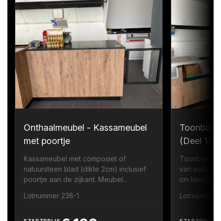
Onthaalmeubel - Kassameubel
Toonbank
met poortje
(Deel 1)
Kassameubel met composiet of
Toonbank me
natuursteen blad (dikte 2cm) inclusief
van volledi
poortje aan de zijkant. Meubel...
cm hoogte zi
Lotnummer 238-1
Lotnummer 
STARTPRIJS
STARTPRIJS