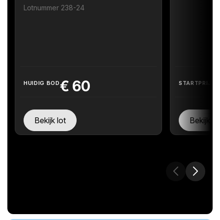
Lotnummer 238-24
€
60
HUIDIG BOD
STARTPRIJS
Bekijk lot
Bekijk lo