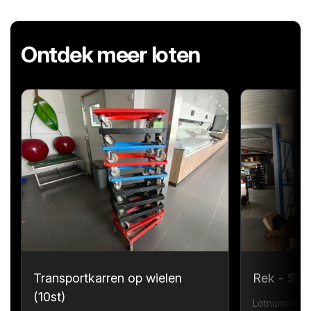
Ontdek meer loten
Transportkarren op wielen
Rek - Sta
(10st)
Lotnummer 