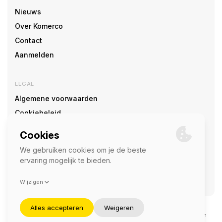
Nieuws
Over Komerco
Contact
Aanmelden
LEGAL
Algemene voorwaarden
Cookiebeleid
Cookie voorkeuren
SOCIAL
©2026 — Komerco
Deze site wordt beschermd door reCAPTCHA en het
privacybeleid
en