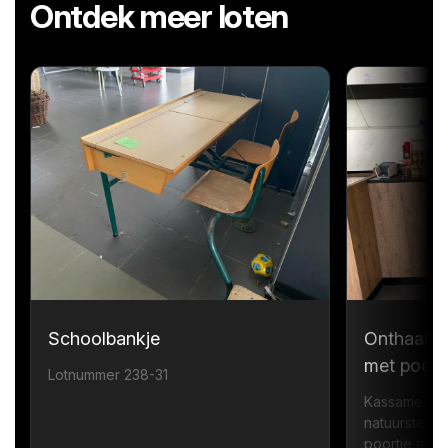
Ontdek meer loten
Schoolbankje
Onthaalme
met poort
Lotnummer 238-31
Kassameubel
natuursteen 
poortje aan d