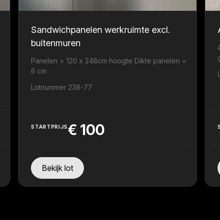
Sandwichpanelen werkruimte excl.
buitenmuren
Panelen = 120 x 248cm hoogte Dikte panelen =
6 cm
Lotnummer 238-77
€
100
STARTPRIJS
Bekijk lot