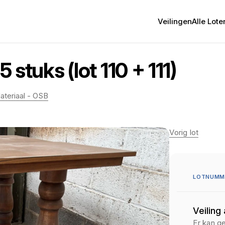
Veilingen
Alle Lote
5 stuks (lot 110 + 111)
ateriaal - OSB
Vorig lot
LOTNUMME
Veiling
Er kan g