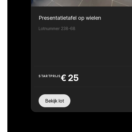
Presentatietafel op wielen
Lotnummer 238-68
€
25
STARTPRIJS
Bekijk lot