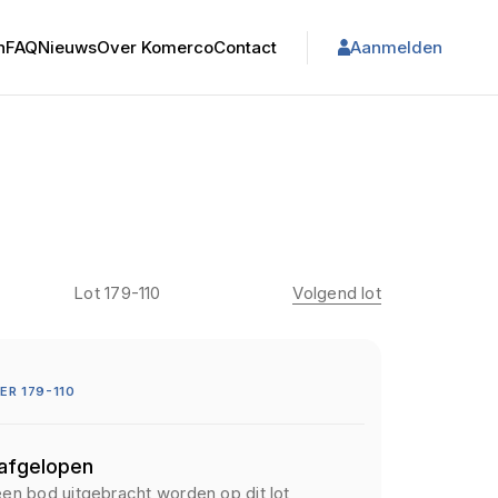
n
FAQ
Nieuws
Over Komerco
Contact
Aanmelden
Lot 179-110
Volgend lot
R 179-110
 afgelopen
een bod uitgebracht worden op dit lot