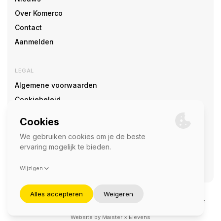
Over Komerco
Contact
Aanmelden
LEGAL
Algemene voorwaarden
Cookiebeleid
Cookie voorkeuren
SOCIAL
©2026 — Komerco
Deze site wordt beschermd door reCAPTCHA en het
privacybeleid
en
servicevoorwaarden
van Google zijn van toepassing.
Website by
Maister
×
Elevens