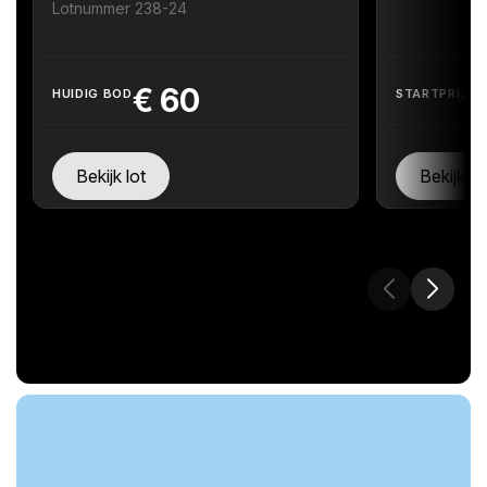
Lotnummer 238-24
€
60
HUIDIG BOD
STARTPRIJS
Bekijk lot
Bekijk lo