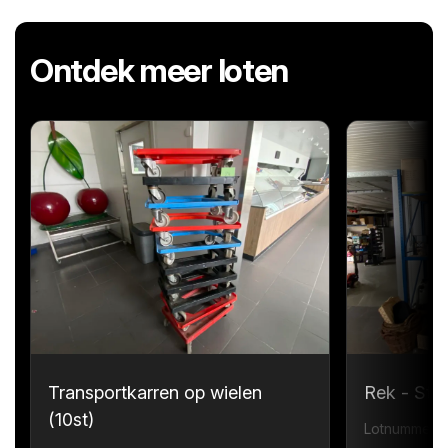
Ontdek meer loten
Transportkarren op wielen
Rek - Sta
(10st)
Lotnummer 