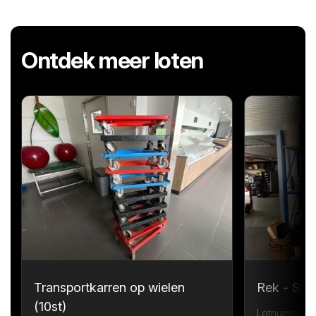
Ontdek meer loten
Transportkarren op wielen
Rek - Sta
(10st)
Lotnummer 