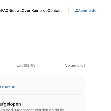
n
FAQ
Nieuws
Over Komerco
Contact
Aanmelden
Lot 162-63
Volgend lot
ER 162-63
 afgelopen
een bod uitgebracht worden op dit lot