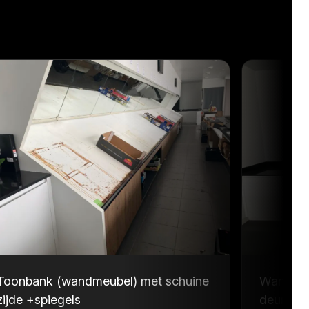
Toonbank (wandmeubel) met schuine
Wandmeu
zijde +spiegels
deuren e