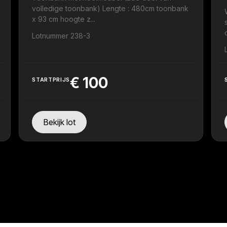
volledige toonbank) Lengte : 480cm toonbank
x 93 cm hoogte z...
Lotnummer 238-3
€
100
STARTPRIJS
Bekijk lot