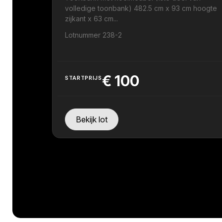
volledige toonbank) 482.5 cm x 93 cm hoogte
zijkant x 63 cm...
Lotnummer 238-2
€
100
STARTPRIJS
Bekijk lot