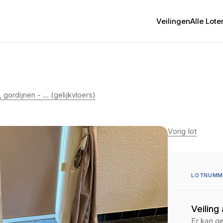
Veilingen
Alle Lote
gordijnen - ... (gelijkvloers)
Vorig lot
LOTNUMM
Veiling
Er kan g