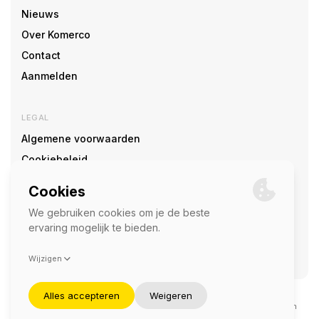
Nieuws
Over Komerco
Contact
Aanmelden
LEGAL
Algemene voorwaarden
Cookiebeleid
Cookie voorkeuren
SOCIAL
©2026 — Komerco
Deze site wordt beschermd door reCAPTCHA en het
privacybeleid
en
servicevoorwaarden
van Google zijn van toepassing.