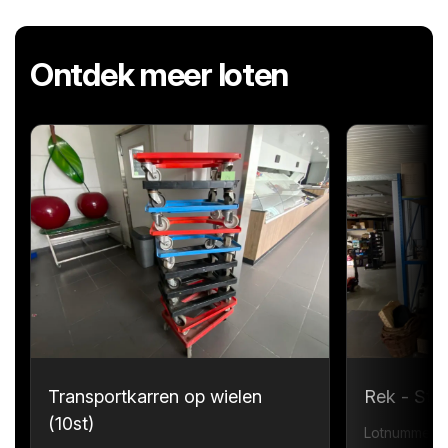
Ontdek meer loten
Transportkarren op wielen
Rek - Sta
(10st)
Lotnummer 