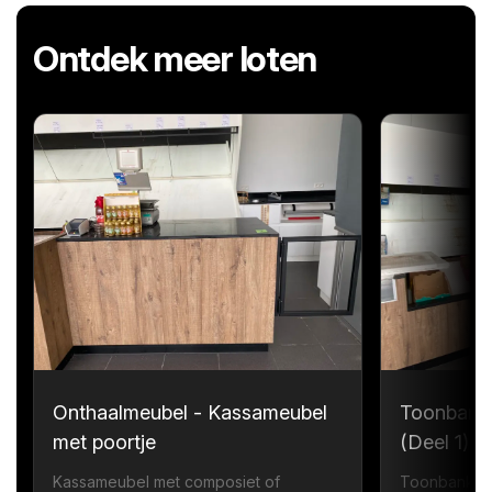
Ontdek meer loten
Onthaalmeubel - Kassameubel
Toonbank
met poortje
(Deel 1)
Kassameubel met composiet of
Toonbank me