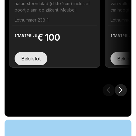
natuursteen blad (dikte 2cm) inclusief
van volledi
poortje aan de zijkant. Meubel...
cm hoogte zi
Lotnummer 238-1
Lotnummer 
€
100
STARTPRIJS
STARTPRIJS
Bekijk lot
Bekijk lo