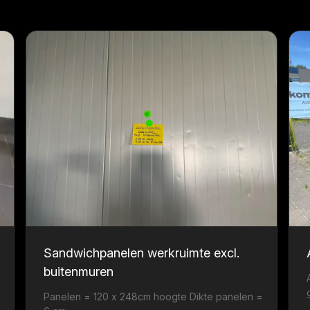
Sandwichpanelen werkruimte excl.
buitenmuren
Panelen = 120 x 248cm hoogte Dikte panelen =