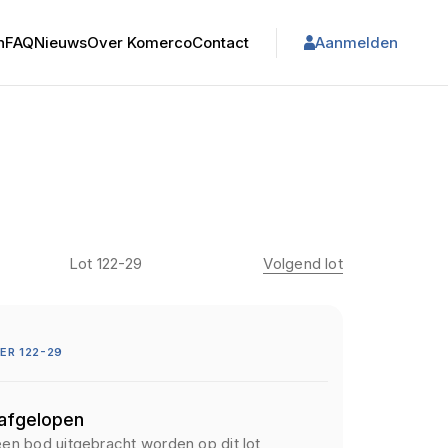
n
FAQ
Nieuws
Over Komerco
Contact
Aanmelden
Lot 122-29
Volgend lot
R 122-29
 afgelopen
een bod uitgebracht worden op dit lot