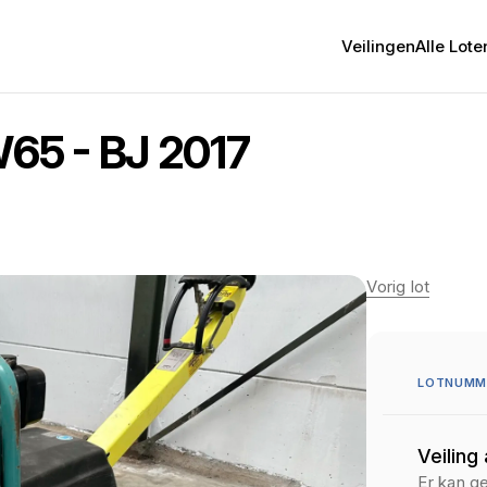
Veilingen
Alle Lote
65 - BJ 2017
Vorig lot
LOTNUMME
Veiling
Er kan g