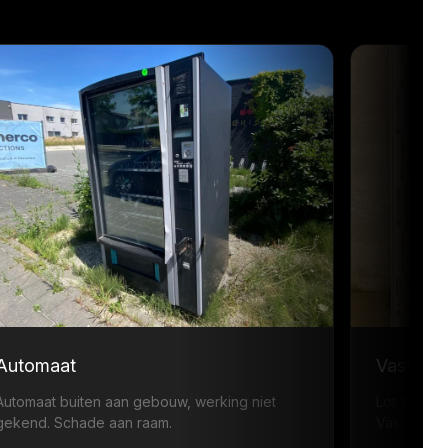
Automaat
Vast ra
Automaat buiten aan gebouw, werking niet
Lot 1: ·
gekend. Schade aan raam.
Vast raam