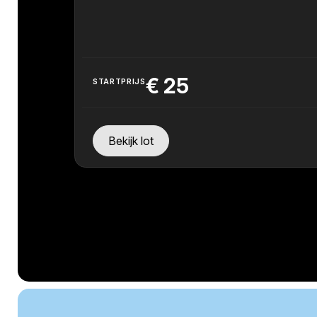
€
25
STARTPRIJS
Bekijk lot