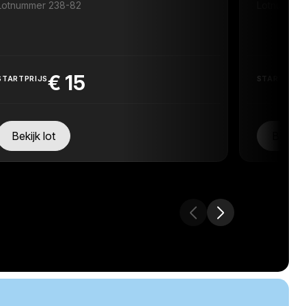
Lotnummer 238-82
Lotnummer
€
15
STARTPRIJS
STARTPRIJ
Bekijk lot
Bekijk 