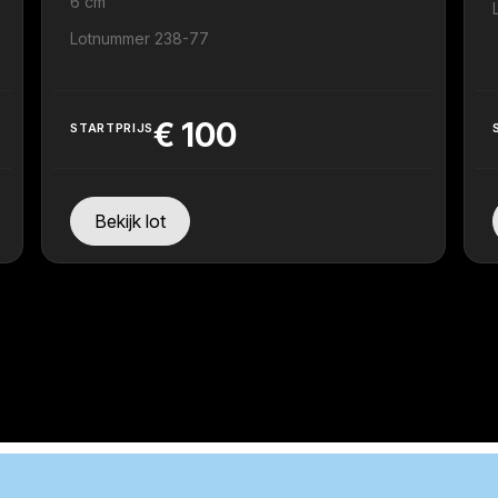
6 cm
Lotnummer 238-77
€
100
STARTPRIJS
Bekijk lot