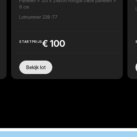
Panelen = 120 x 248cm hoogte Dikte panelen =
6 cm
Lotnummer 238-77
€
100
STARTPRIJS
Bekijk lot