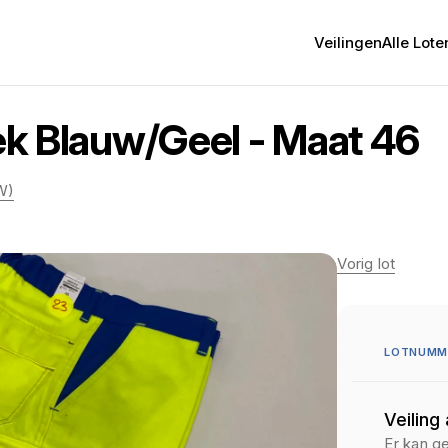
Veilingen
Alle Lote
oek Blauw/Geel - Maat 46
W)
Vorig lot
LOTNUMME
Veiling
Er kan g