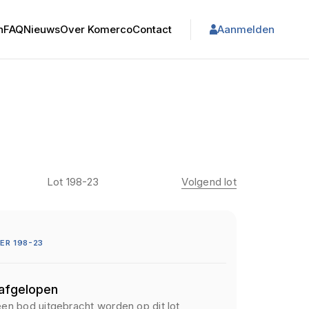
n
FAQ
Nieuws
Over Komerco
Contact
Aanmelden
Lot 198-23
Volgend lot
R 198-23
 afgelopen
een bod uitgebracht worden op dit lot