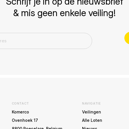
Schrijf je in op de nieuwsbrief
& mis geen enkele veiling!
CONTACT
NAVIGATIE
Komerco
Veilingen
Ovenhoek 17
Alle Loten
8800 Roeselare, Belgium
Nieuws