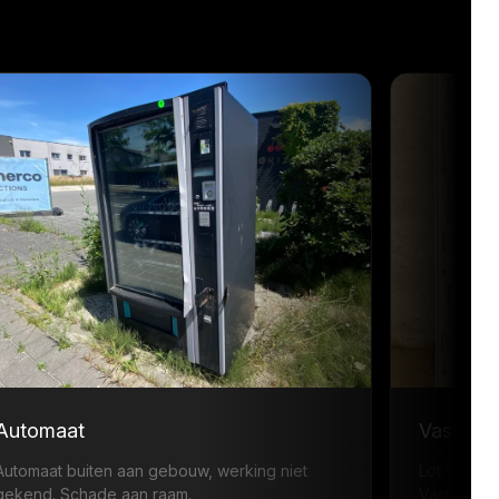
Automaat
Vast ra
Automaat buiten aan gebouw, werking niet
Lot 1: ·
gekend. Schade aan raam.
Vast raam