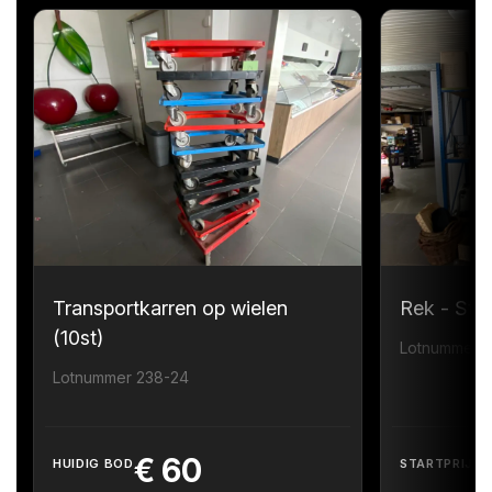
Transportkarren op wielen
Rek - Sta
(10st)
Lotnummer 
Lotnummer 238-24
€
60
HUIDIG BOD
STARTPRIJS