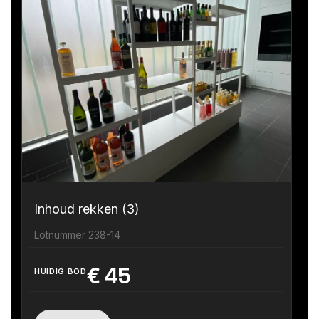
Inhoud rekken (3)
Lotnummer 238-14
€
45
HUIDIG BOD