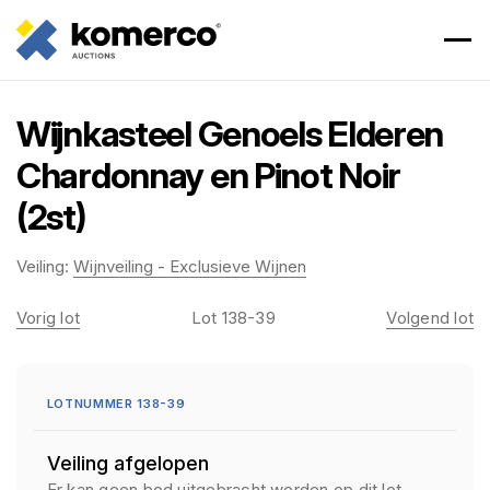
Wijnkasteel Genoels Elderen
Chardonnay en Pinot Noir
(2st)
Veiling:
Wijnveiling - Exclusieve Wijnen
Vorig lot
Lot 138-39
Volgend lot
LOTNUMMER 138-39
Veiling afgelopen
Er kan geen bod uitgebracht worden op dit lot