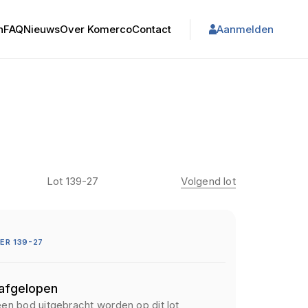
n
FAQ
Nieuws
Over Komerco
Contact
Aanmelden
Lot 139-27
Volgend lot
R 139-27
 afgelopen
een bod uitgebracht worden op dit lot