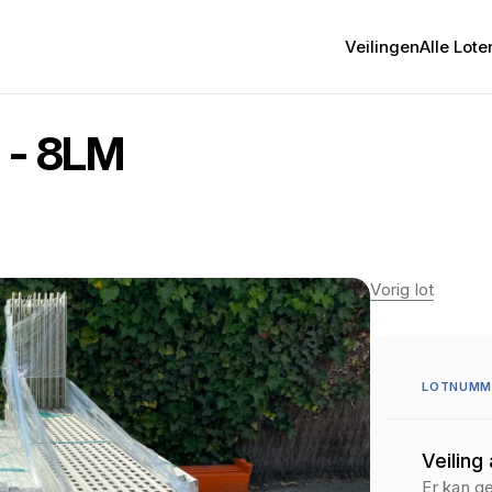
Veilingen
Alle Lote
 - 8LM
Vorig lot
LOTNUMME
Veiling
Er kan g