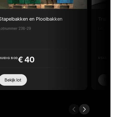
Stapelbakken en Plooibakken
Transpor
Lotnummer 238-29
Lotnummer
€
40
HUIDIG BOD
STARTPRIJ
Bekijk lot
Bekijk 