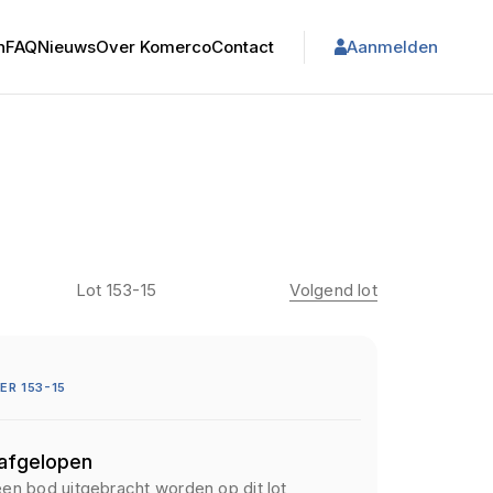
n
FAQ
Nieuws
Over Komerco
Contact
Aanmelden
Lot 153-15
Volgend lot
R 153-15
 afgelopen
een bod uitgebracht worden op dit lot