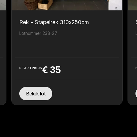
Rek - Stapelrek 310x250cm
Lotnummer 238-27
€
35
STARTPRIJS
Bekijk lot