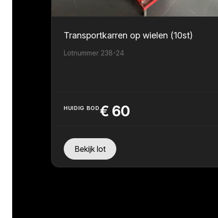
Transportkarren op wielen (10st)
Lotnummer 238-24
€
60
HUIDIG BOD
Bekijk lot