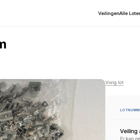
Veilingen
Alle Lote
m
Vorig lot
LOTNUMME
Veiling
Er kan g