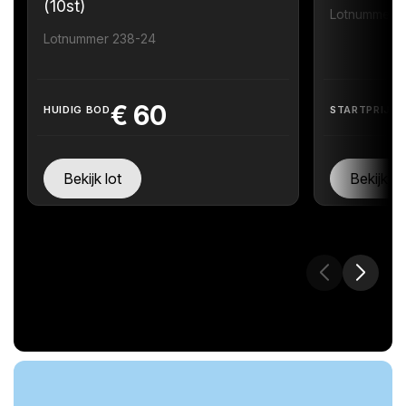
(10st)
Lotnummer 
Lotnummer 238-24
€
60
HUIDIG BOD
STARTPRIJS
Bekijk lot
Bekijk lo