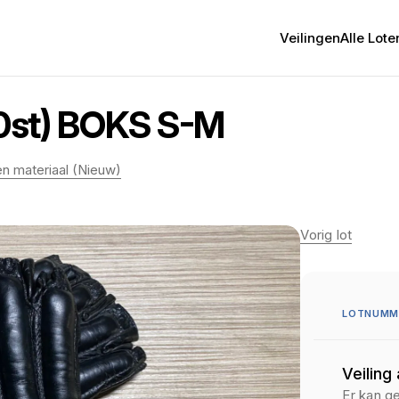
Veilingen
Alle Lote
st) BOKS S-M
 materiaal (Nieuw)
Vorig lot
LOTNUMM
Veiling
Er kan g