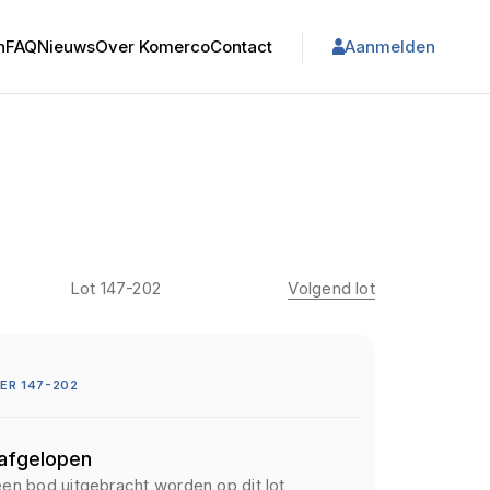
n
FAQ
Nieuws
Over Komerco
Contact
Aanmelden
Lot 147-202
Volgend lot
ER 147-202
 afgelopen
een bod uitgebracht worden op dit lot