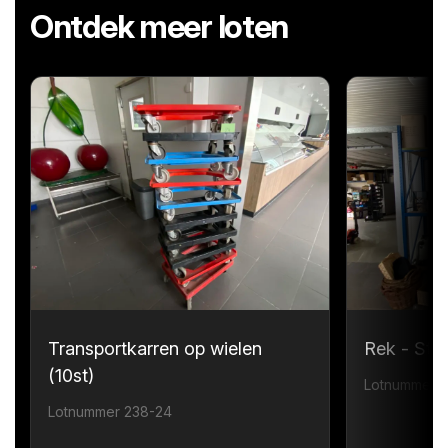
Ontdek meer loten
Transportkarren op wielen
Rek - Sta
(10st)
Lotnummer 
Lotnummer 238-24