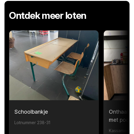
Ontdek meer loten
Schoolbankje
Onthaalme
met poort
Lotnummer 238-31
Kassameubel