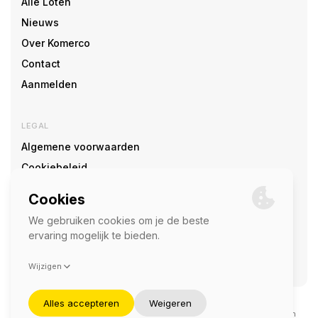
Alle Loten
Nieuws
Over Komerco
Contact
Aanmelden
LEGAL
Algemene voorwaarden
Cookiebeleid
Cookie voorkeuren
SOCIAL
©2026 — Komerco
Deze site wordt beschermd door reCAPTCHA en het
privacybeleid
en