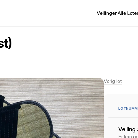
Veilingen
Alle Lote
st)
Vorig lot
LOTNUMM
Veiling
Er kan g