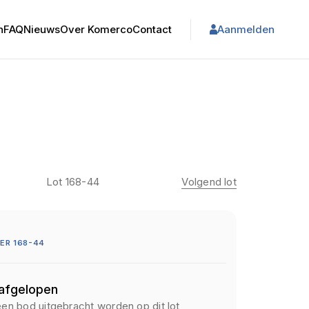
n
FAQ
Nieuws
Over Komerco
Contact
Aanmelden
Lot 168-44
Volgend lot
ER 168-44
 afgelopen
een bod uitgebracht worden op dit lot