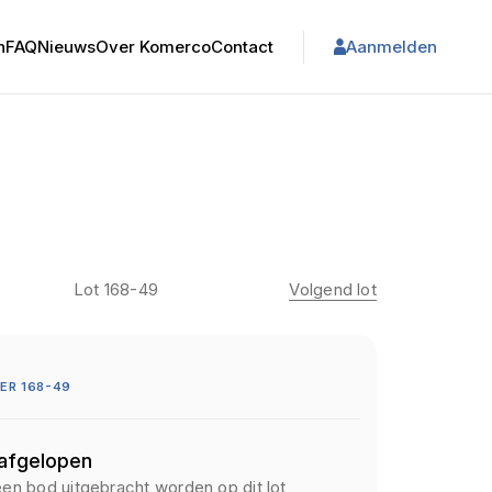
n
FAQ
Nieuws
Over Komerco
Contact
Aanmelden
Lot 168-49
Volgend lot
ER 168-49
 afgelopen
een bod uitgebracht worden op dit lot