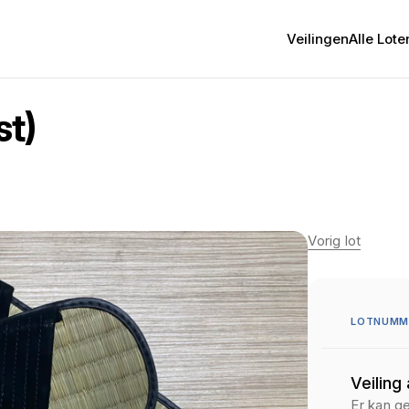
Veilingen
Alle Lote
st)
Vorig lot
LOTNUMM
Veiling
Er kan g