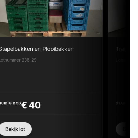
Stapelbakken en Plooibakken
Transpor
Lotnummer 238-29
Lotnummer
€
40
HUIDIG BOD
STARTPRIJ
Bekijk lot
Bekijk 