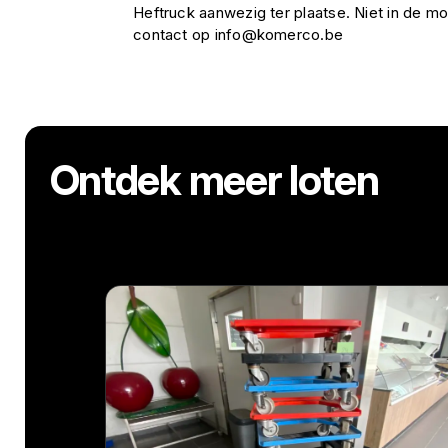
Heftruck aanwezig ter plaatse. Niet in de mo
contact op info@komerco.be
Ontdek meer loten