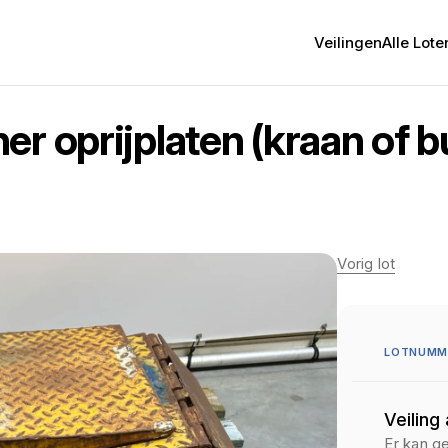
Veilingen
Alle Lote
r oprijplaten (kraan of bu
Vorig lot
LOTNUMM
Veiling
Er kan g