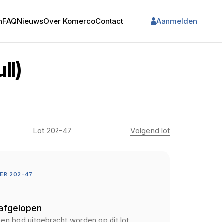
n
FAQ
Nieuws
Over Komerco
Contact
Aanmelden
ll)
Lot 202-47
Volgend lot
ER 202-47
 afgelopen
een bod uitgebracht worden op dit lot