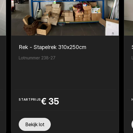
Rek - Stapelrek 310x250cm
Lotnummer 238-27
€
35
STARTPRIJS
Bekijk lot