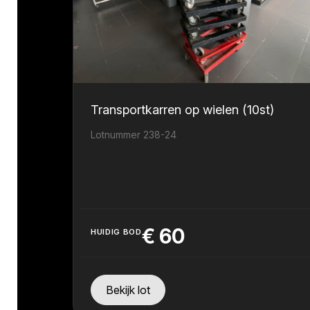
Transportkarren op wielen (10st)
Lotnummer 238-24
€
60
HUIDIG BOD
Bekijk lot