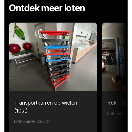
Ontdek meer loten
Transportkarren op wielen
Rek - Sta
(10st)
Lotnummer 
Lotnummer 238-24