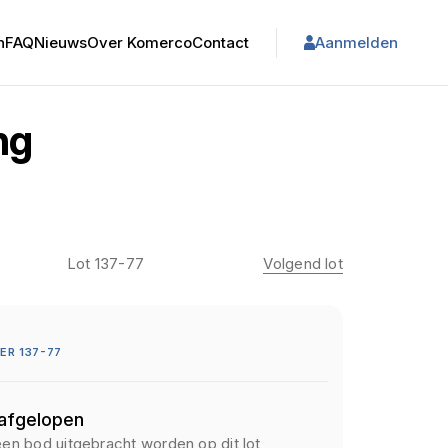
n
FAQ
Nieuws
Over Komerco
Contact
Aanmelden
ng
Lot 137-77
Volgend lot
R 137-77
 afgelopen
een bod uitgebracht worden op dit lot