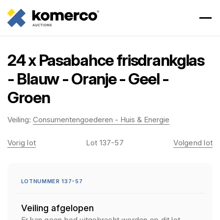
24 x Pasabahce frisdrankglas
- Blauw - Oranje - Geel -
Groen
Veiling:
Consumentengoederen - Huis & Energie
Vorig lot
Lot 137-57
Volgend lot
LOTNUMMER 137-57
Veiling afgelopen
Er kan geen bod uitgebracht worden op dit lot