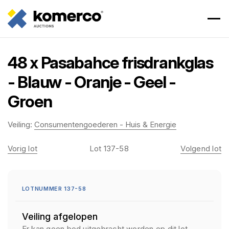
48 x Pasabahce frisdrankglas
- Blauw - Oranje - Geel -
Groen
Veiling:
Consumentengoederen - Huis & Energie
Vorig lot
Lot 137-58
Volgend lot
LOTNUMMER 137-58
Veiling afgelopen
Er kan geen bod uitgebracht worden op dit lot