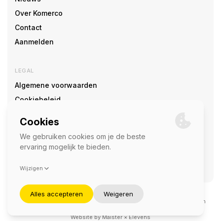
Over Komerco
Contact
Aanmelden
LEGAL
Algemene voorwaarden
Cookiebeleid
Cookie voorkeuren
SOCIAL
©2026 — Komerco
Deze site wordt beschermd door reCAPTCHA en het
privacybeleid
en
servicevoorwaarden
van Google zijn van toepassing.
Website by
Maister
×
Elevens