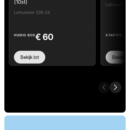
(10st)
Lotnummer 
Lotnummer 238-24
€
60
HUIDIG BOD
STARTPRIJS
Bekijk lot
Bekijk lo