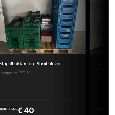
Stapelbakken en Plooibakken
Transpor
Lotnummer 238-29
Lotnummer
€
40
HUIDIG BOD
STARTPRIJ