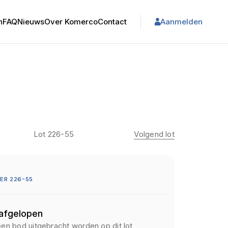
n
FAQ
Nieuws
Over Komerco
Contact
Aanmelden
Lot 226-55
Volgend lot
ER 226-55
 afgelopen
een bod uitgebracht worden op dit lot