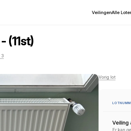
Veilingen
Alle Lote
 (11st)
 3
Vorig lot
LOTNUMM
Veiling
Er kan g