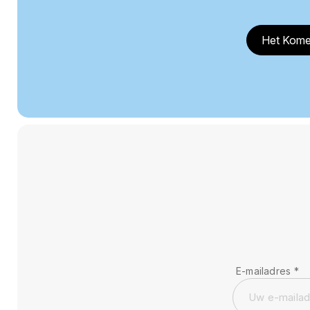
Het Kome
E-mailadres
*