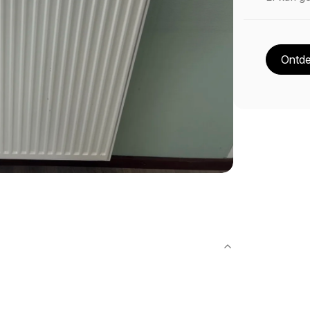
Ontde